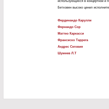
использующихся в концертной и п
Бетховен высоко ценил исполните
Фердинандо Карулли
Фернандо Сор
Маттео Каркасси
Франсиско Таррега
Андрес Сеговия
Шумеев Л.Т