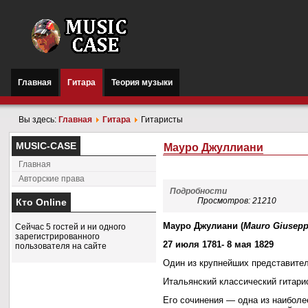
Главная
Гитара
Теория музыки
Вы здесь:
Главная
Гитара
Гитаристы
MUSIC-CASE
Мауро Джуллиани
Главная
Авторские права
Подробности
Просмотров: 21210
Кто Online
Мауро Джулиани
(
Mauro Giuseppe
Сейчас 5 гостей и ни одного
зарегистрированного
27 июля 1781- 8 мая 1829
пользователя на сайте
Один из крупнейших представител
Итальянский классический гитарис
Его сочинения
— одна из наиболе